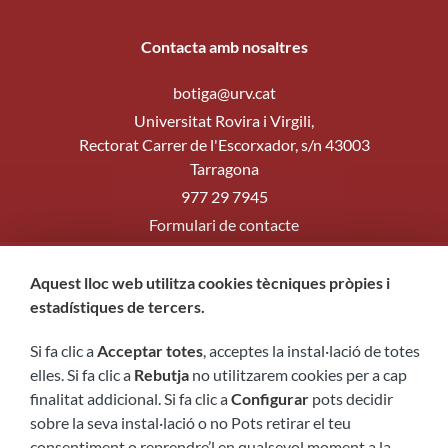
Contacta amb nosaltres
botiga@urv.cat
Universitat Rovira i Virgili,
Rectorat Carrer de l'Escorxador, s/n 43003
Tarragona
977 29 7945
Formulari de contacte
Segueix-nos
Aquest lloc web utilitza cookies tècniques pròpies i
estadístiques de tercers.
Si fa clic a
Acceptar totes
, acceptes la instal·lació de totes
elles. Si fa clic a
Rebutja
no utilitzarem cookies per a cap
finalitat addicional. Si fa clic a
Configurar
pots decidir
sobre la seva instal·lació o no Pots retirar el teu
consentiment o reprendre’l en qualsevol moment a la