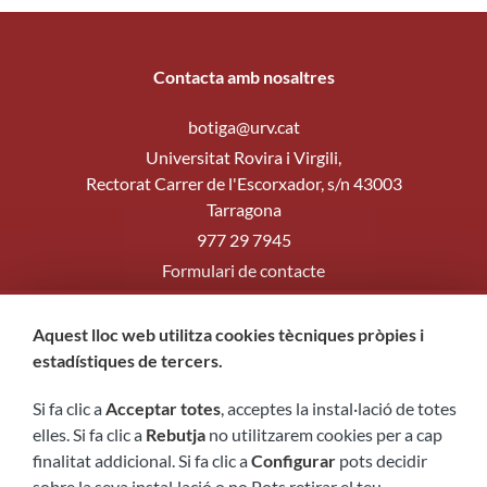
Contacta amb nosaltres
botiga@urv.cat
Universitat Rovira i Virgili,
Rectorat Carrer de l'Escorxador, s/n 43003
Tarragona
977 29 7945
Formulari de contacte
Segueix-nos
Aquest lloc web utilitza cookies tècniques pròpies i
estadístiques de tercers.
Si fa clic a
Acceptar totes
, acceptes la instal·lació de totes
elles. Si fa clic a
Rebutja
no utilitzarem cookies per a cap
finalitat addicional. Si fa clic a
Configurar
pots decidir
sobre la seva instal·lació o no Pots retirar el teu